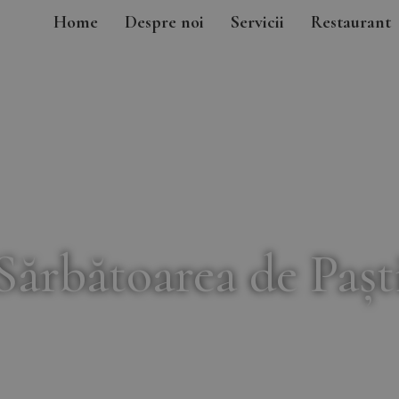
Home
Despre noi
Servicii
Restaurant
Sărbătoarea de Pașt