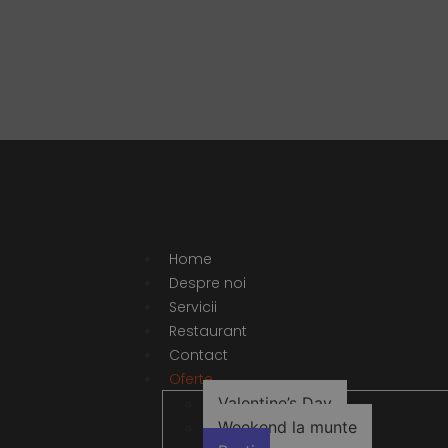
Home
Despre noi
Servicii
Restaurant
Contact
Oferte
Valentine’s Day
Weekend la munte