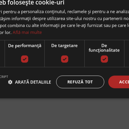
eb folosește cookie-uri
 pentru a personaliza conținutul, reclamele și pentru a ne analiza
șim informații despre utilizarea site-ului nostru cu partenerii noș
e pot combina cu alte informații pe care le-ați furnizat sau pe care 
lor lor.
Află mai multe
e
De performanță
De targetare
De
funcţionalitate
CRIPT
ARATĂ DETALIILE
REFUZĂ TOT
ACC