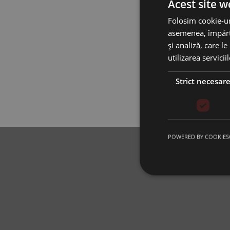
Acest site w
Folosim cookie-uri
asemenea, împărtă
și analiză, care l
utilizarea servicii
Strict necesar
POWERED BY COOKIES